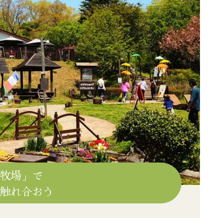
丘牧場」で
と触れ合おう