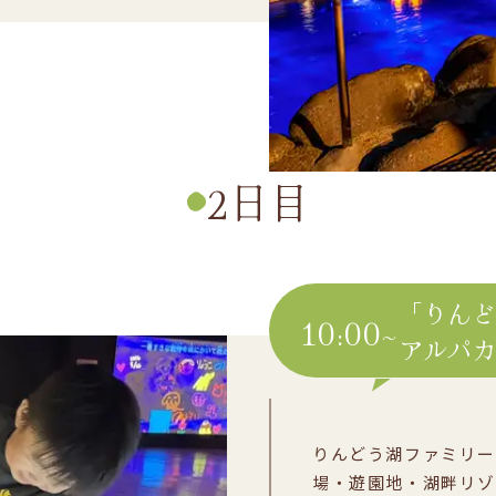
2日目
「りん
10:00~
アルパ
りんどう湖ファミリー
場・遊園地・湖畔リゾ